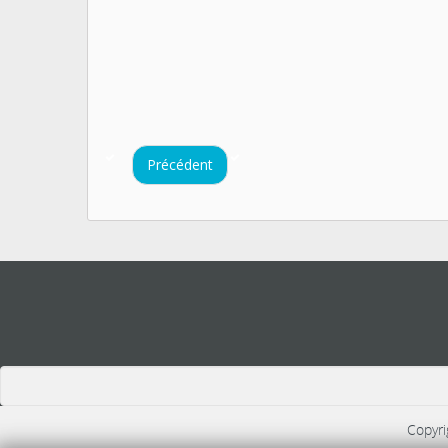
Précédent
US
Copyri